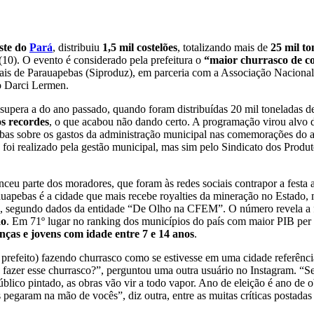
ste do
Pará
, distribuiu
1,5 mil costelões
, totalizando mais de
25 mil to
 (10). O evento é considerado pela prefeitura o
“maior churrasco de co
rais de Parauapebas (Siproduz), em parceria com a Associação Naciona
o Darci Lermen.
supera a do ano passado, quando foram distribuídas 20 mil toneladas d
os recordes
, o que acabou não dando certo. A programação virou alvo
bas sobre os gastos da administração municipal nas comemorações do a
o foi realizado pela gestão municipal, mas sim pelo Sindicato dos Produ
ceu parte dos moradores, que foram às redes sociais contrapor a festa 
auapebas é a cidade que mais recebe royalties da mineração no Estado,
, segundo dados da entidade “De Olho na CFEM”. O número revela a fa
ão
. Em 71º lugar no ranking dos municípios do país com maior PIB per
nças e jovens com idade entre 7 e 14 anos
.
(o prefeito) fazendo churrasco como se estivesse em uma cidade referênc
a fazer esse churrasco?”, perguntou uma outra usuário no Instagram. “
público pintado, as obras vão vir a todo vapor. Ano de eleição é ano de 
egaram na mão de vocês”, diz outra, entre as muitas críticas postadas 