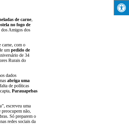
neladas de carne
,
stela no fogo de
l dos Amigos dos
e carne, com o
 de um
pedido de
niversário de 34
tores Rurais do
aos dados
 mas
abriga uma
lta de políticas
 capta,
Parauapebas
ia”, escreveu uma
Se preocupem não,
obras. Só preparem o
nas redes sociais da