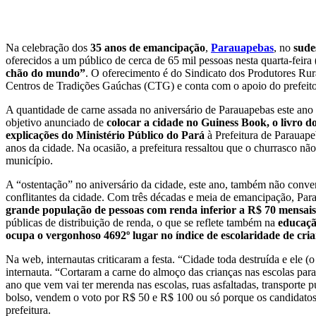
Na celebração dos
35 anos de emancipação
,
Parauapebas
, no
sude
oferecidos a um público de cerca de 65 mil pessoas nesta quarta-feira
chão do mundo”
. O oferecimento é do Sindicato dos Produtores Ru
Centros de Tradições Gaúchas (CTG) e conta com o apoio do prefeit
A quantidade de carne assada no aniversário de Parauapebas este ano 
objetivo anunciado de
colocar a cidade no Guiness Book, o livro d
explicações do Ministério Público do Pará
à Prefeitura de Parauape
anos da cidade. Na ocasião, a prefeitura ressaltou que o churrasco nã
município.
A “ostentação” no aniversário da cidade, este ano, também não conven
conflitantes da cidade. Com três décadas e meia de emancipação, Par
grande população de pessoas com renda inferior a R$ 70 mensais
públicas de distribuição de renda, o que se reflete também na
educaç
ocupa o vergonhoso 4692º lugar no índice de escolaridade de cria
Na web, internautas criticaram a festa. “Cidade toda destruída e ele 
internauta. “Cortaram a carne do almoço das crianças nas escolas par
ano que vem vai ter merenda nas escolas, ruas asfaltadas, transporte 
bolso, vendem o voto por R$ 50 e R$ 100 ou só porque os candidatos p
prefeitura.