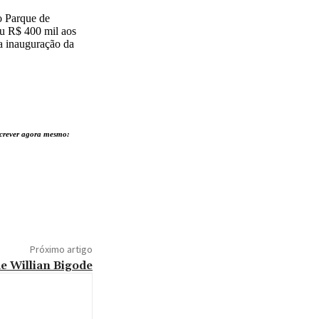
o Parque de
ou R$ 400 mil aos
 a inauguração da
nscrever agora mesmo:
Próximo artigo
de Willian Bigode