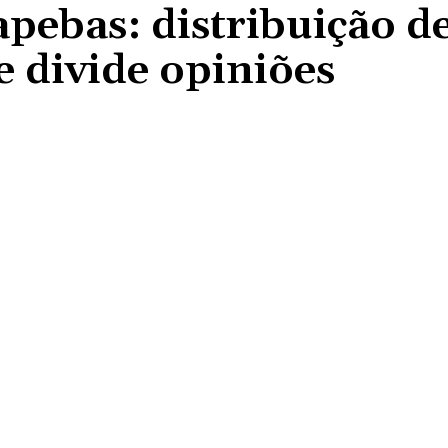
pebas: distribuição d
e divide opiniões
Compartilhado