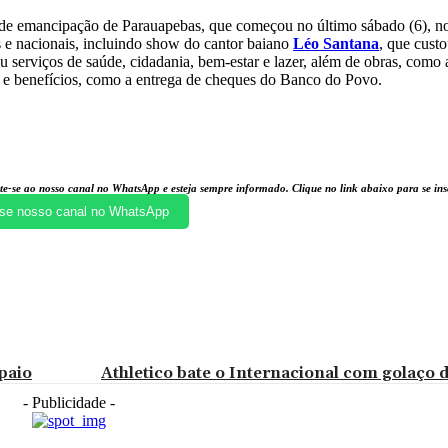
de emancipação de Parauapebas, que começou no último sábado (6), n
 e nacionais, incluindo show do cantor baiano
Léo Santana
, que cust
 serviços de saúde, cidadania, bem-estar e lazer, além de obras, como
s, e benefícios, como a entrega de cheques do Banco do Povo.
te-se ao nosso canal no WhatsApp e esteja sempre informado. Clique no link abaixo para se i
se nosso canal no WhatsApp
paio
Athletico bate o Internacional com golaço 
- Publicidade -