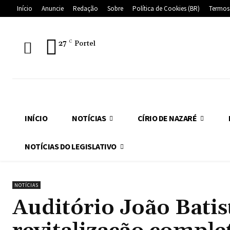
Início
Anuncie
Redação
Sobre
Política de Cookies (BR)
Termos
27
C
Portel
INÍCIO
NOTÍCIAS
CÍRIO DE NAZARÉ
NOTÍCIAS DO LEGISLATIVO
NOTÍCIAS
Auditório João Batis