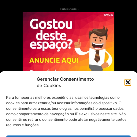
- Publicidade -
Gerenciar Consentimento
de Cookies
Para fornecer as melhores experiências, usamos tecnologias como
cookies para armazenar e/ou acessar informações do dispositivo. O
Escolha do Editor
consentimento para essas tecnologias nos permitirá processar dados
como comportamento de navegação ou IDs exclusivos neste site. Não
Justiça Itinerante garante regularização
consentir ou retirar o consentimento pode afetar negativamente certos
fundiária e casamento comunitário para
recursos e funções.
famílias em Portel
21 de maio de 2026