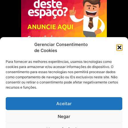
Gerenciar Consentimento
de Cookies
Para fornecer as melhores experiências, usamos tecnologias como
cookies para armazenar e/ou acessar informações do dispositivo. O
Escolha do Editor
consentimento para essas tecnologias nos permitirá processar dados
como comportamento de navegação ou IDs exclusivos neste site. Não
Justiça Itinerante garante regularização
consentir ou retirar o consentimento pode afetar negativamente certos
fundiária e casamento comunitário para
recursos e funções.
famílias em Portel
21 de maio de 2026
Aceitar
Portel estreia com empate no futsal
Negar
feminino pelos Jogos Estudantis Paraenses
no Marajó