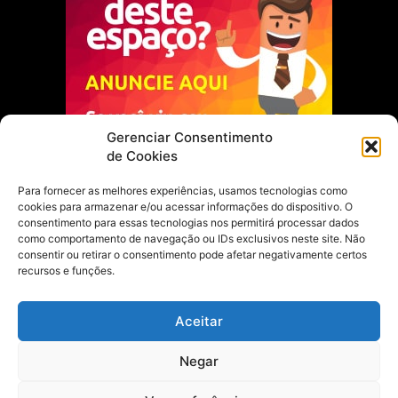
Gerenciar Consentimento
de Cookies
Para fornecer as melhores experiências, usamos tecnologias como
cookies para armazenar e/ou acessar informações do dispositivo. O
Escolha do Editor
consentimento para essas tecnologias nos permitirá processar dados
como comportamento de navegação ou IDs exclusivos neste site. Não
Justiça Itinerante garante regularização
consentir ou retirar o consentimento pode afetar negativamente certos
fundiária e casamento comunitário para
recursos e funções.
famílias em Portel
21 de maio de 2026
Aceitar
Portel estreia com empate no futsal
Negar
feminino pelos Jogos Estudantis Paraenses
no Marajó