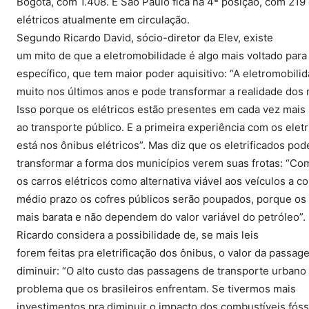
Bogotá, com 1.408. E São Paulo fica na 4ª posição, com 219
elétricos atualmente em circulação.
Segundo Ricardo David, sócio-diretor da Elev, existe
um mito de que a eletromobilidade é algo mais voltado para
específico, que tem maior poder aquisitivo: “A eletromobil
muito nos últimos anos e pode transformar a realidade dos m
Isso porque os elétricos estão presentes em cada vez mais s
ao transporte público. E a primeira experiência com os elet
está nos ônibus elétricos”. Mas diz que os eletrificados po
transformar a forma dos municípios verem suas frotas: “C
os carros elétricos como alternativa viável aos veículos a c
médio prazo os cofres públicos serão poupados, porque os
mais barata e não dependem do valor variável do petróleo”.
Ricardo considera a possibilidade de, se mais leis
forem feitas pra eletrificação dos ônibus, o valor da passa
diminuir: “O alto custo das passagens de transporte urbano
problema que os brasileiros enfrentam. Se tivermos mais
investimentos pra diminuir o impacto dos combustíveis fós