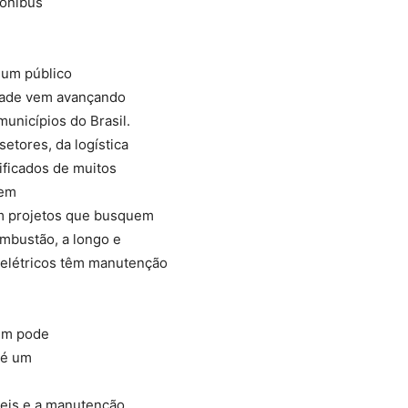
 ônibus
 um público
idade vem avançando
unicípios do Brasil.
etores, da logística
rificados de muitos
dem
om projetos que busquem
ombustão, a longo e
 elétricos têm manutenção
gem pode
 é um
seis e a manutenção