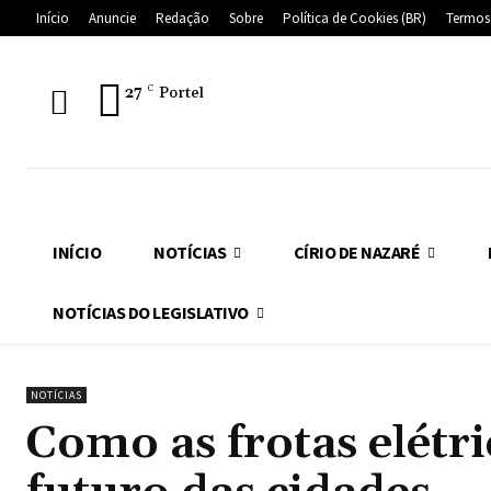
Início
Anuncie
Redação
Sobre
Política de Cookies (BR)
Termos
27
C
Portel
INÍCIO
NOTÍCIAS
CÍRIO DE NAZARÉ
NOTÍCIAS DO LEGISLATIVO
NOTÍCIAS
Como as frotas elétr