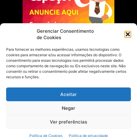
Gerenciar Consentimento
de Cookies
Para fornecer as melhores experiências, usamos tecnologias como
cookies para armazenar e/ou acessar informações do dispositivo. O
Escolha do Editor
consentimento para essas tecnologias nos permitirá processar dados
como comportamento de navegação ou IDs exclusivos neste site. Não
Justiça Itinerante garante regularização
consentir ou retirar o consentimento pode afetar negativamente certos
fundiária e casamento comunitário para
recursos e funções.
famílias em Portel
21 de maio de 2026
Aceitar
Portel estreia com empate no futsal
Negar
feminino pelos Jogos Estudantis Paraenses
no Marajó
21 de maio de 2026
Ver preferências
Política de Cookies
Política de privacidade