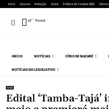
Início
Anuncie
Redação
Sobre
Política de Cookies (BR)
Termos
27
C
Portel
INÍCIO
NOTÍCIAS
CÍRIO DE NAZARÉ
NOTÍCIAS DO LEGISLATIVO
PARÁ
Edital ‘Tamba-Tajá’ i