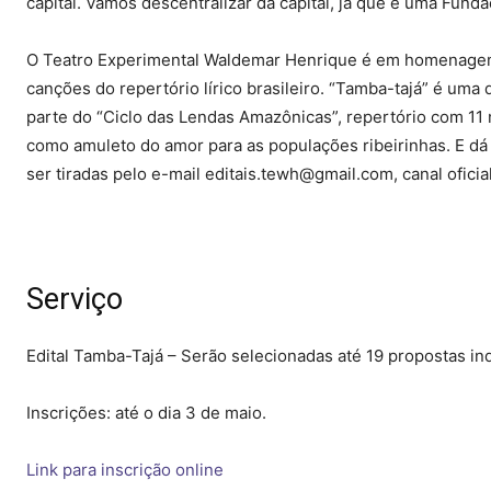
capital. Vamos descentralizar da capital, já que é uma Funda
O Teatro Experimental Waldemar Henrique é em homenagem
canções do repertório lírico brasileiro. “Tamba-tajá” é u
parte do “Ciclo das Lendas Amazônicas”, repertório com 11 
como amuleto do amor para as populações ribeirinhas. E dá
ser tiradas pelo e-mail editais.tewh@gmail.com, canal oficia
Serviço
Edital Tamba-Tajá – Serão selecionadas até 19 propostas indi
Inscrições: até o dia 3 de maio.
Link para inscrição online