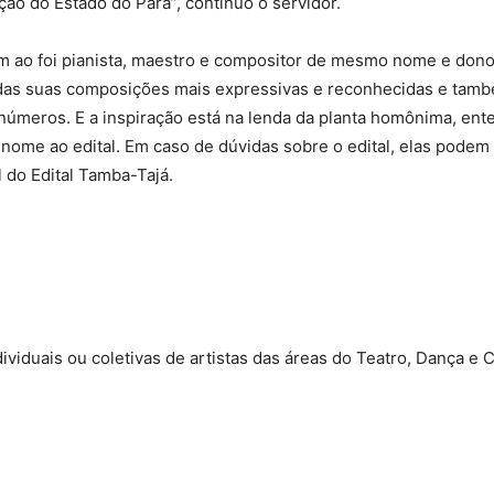
ção do Estado do Pará”, continuo o servidor.
 ao foi pianista, maestro e compositor de mesmo nome e dono
ma das suas composições mais expressivas e reconhecidas e tam
números. E a inspiração está na lenda da planta homônima, ent
 nome ao edital. Em caso de dúvidas sobre o edital, elas pode
l do Edital Tamba-Tajá.
viduais ou coletivas de artistas das áreas do Teatro, Dança e C