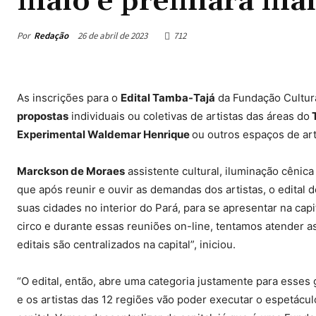
maio e premiará mai
Por
Redação
26 de abril de 2023
712
As inscrições para o
Edital Tamba-Tajá
da Fundação Cultur
propostas
individuais ou coletivas de artistas das áreas do
T
Experimental Waldemar Henrique
ou outros espaços de art
Marckson de Moraes
assistente cultural, iluminação cênica
que após reunir e ouvir as demandas dos artistas, o edital d
suas cidades no interior do Pará, para se apresentar na capi
circo e durante essas reuniões on-line, tentamos atender a
editais são centralizados na capital”, iniciou.
“O edital, então, abre uma categoria justamente para esses
e os artistas das 12 regiões vão poder executar o espetácul