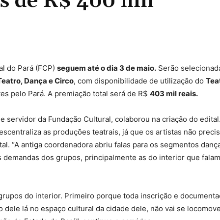
s de R$ 400 mil
Compartilhado
al do Pará (FCP)
seguem até o dia 3 de maio.
Serão selecionad
eatro, Dança e Circo
, com disponibilidade de utilização do
Tea
es pelo Pará. A premiação total será de R$
403 mil reais.
 e servidor da Fundação Cultural, colaborou na criação do edital
escentraliza as produções teatrais, já que os artistas não preci
tal. “A antiga coordenadora abriu falas para os segmentos dança
s demandas dos grupos, principalmente as do interior que fala
 grupos do interior. Primeiro porque toda inscrição e documenta
o dele lá no espaço cultural da cidade dele, não vai se locomove