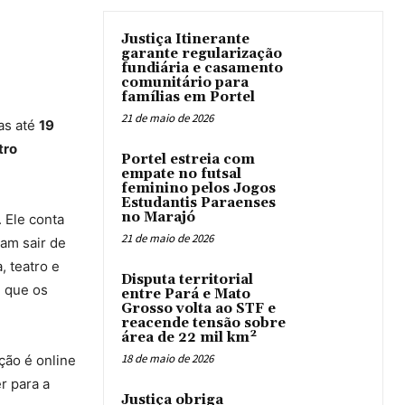
Justiça Itinerante
garante regularização
fundiária e casamento
comunitário para
famílias em Portel
21 de maio de 2026
as até
19
tro
Portel estreia com
empate no futsal
feminino pelos Jogos
Estudantis Paraenses
no Marajó
. Ele conta
21 de maio de 2026
sam sair de
, teatro e
Disputa territorial
m que os
entre Pará e Mato
Grosso volta ao STF e
reacende tensão sobre
área de 22 mil km²
18 de maio de 2026
ção é online
r para a
Justiça obriga