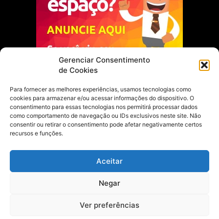
Gerenciar Consentimento
de Cookies
Para fornecer as melhores experiências, usamos tecnologias como
cookies para armazenar e/ou acessar informações do dispositivo. O
Escolha do Editor
consentimento para essas tecnologias nos permitirá processar dados
como comportamento de navegação ou IDs exclusivos neste site. Não
Justiça Itinerante garante regularização
consentir ou retirar o consentimento pode afetar negativamente certos
fundiária e casamento comunitário para
recursos e funções.
famílias em Portel
21 de maio de 2026
Aceitar
Portel estreia com empate no futsal
Negar
feminino pelos Jogos Estudantis Paraenses
no Marajó
21 de maio de 2026
Ver preferências