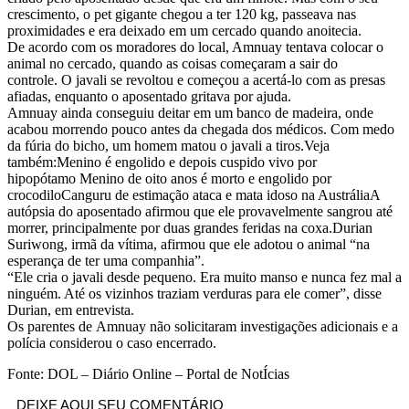
crescimento, o pet gigante chegou a ter 120 kg, passeava nas
proximidades e era deixado em um cercado quando anoitecia.
De acordo com os moradores do local, Amnuay tentava colocar o
animal no cercado, quando as coisas começaram a sair do
controle. O javali se revoltou e começou a acertá-lo com as presas
afiadas, enquanto o aposentado gritava por ajuda.
Amnuay ainda conseguiu deitar em um banco de madeira, onde
acabou morrendo pouco antes da chegada dos médicos. Com medo
da fúria do bicho, um homem matou o javali a tiros.Veja
também:Menino é engolido e depois cuspido vivo por
hipopótamo Menino de oito anos é morto e engolido por
crocodiloCanguru de estimação ataca e mata idoso na AustráliaA
autópsia do aposentado afirmou que ele provavelmente sangrou até
morrer, principalmente por duas grandes feridas na coxa.Durian
Suriwong, irmã da vítima, afirmou que ele adotou o animal “na
esperança de ter uma companhia”.
“Ele cria o javali desde pequeno. Era muito manso e nunca fez mal a
ninguém. Até os vizinhos traziam verduras para ele comer”, disse
Durian, em entrevista.
Os parentes de Amnuay não solicitaram investigações adicionais e a
polícia considerou o caso encerrado.
Fonte: DOL – Diário Online – Portal de NotÍcias
DEIXE AQUI SEU COMENTÁRIO