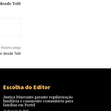
 desde Telê
Próximo artigo
or desde Telê
Escolha do Editor
Justiça Itinerante garante regularização
fundiária e casamento comunitário para
famílias em Portel
21 de maio de 2026