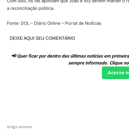
Com isso, os fãs apontam que João e Ary devem manter o re
a reconciliação pública.
Fonte: DOL – Diário Online – Portal de NotÍcias
DEIXE AQUI SEU COMENTÁRIO
📢 Quer ficar por dentro das últimas notícias em prime
sempre informado. Clique no
Acesse n
Compartilhado
Artigo anterior