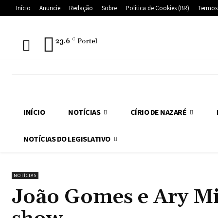
Início
Anuncie
Redação
Sobre
Política de Cookies (BR)
Termos
23.6
C
Portel
INÍCIO
NOTÍCIAS
CÍRIO DE NAZARÉ
NOTÍCIAS DO LEGISLATIVO
NOTÍCIAS
João Gomes e Ary Mir