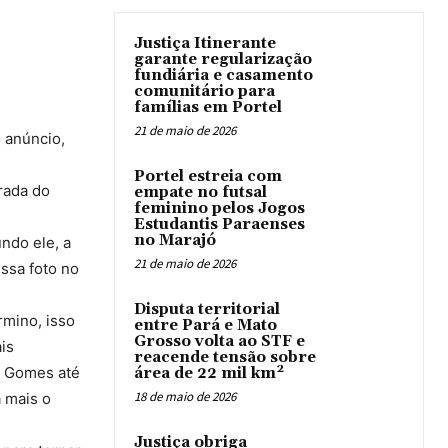
Justiça Itinerante
garante regularização
fundiária e casamento
comunitário para
famílias em Portel
21 de maio de 2026
 anúncio,
Portel estreia com
rada do
empate no futsal
feminino pelos Jogos
Estudantis Paraenses
no Marajó
ndo ele, a
21 de maio de 2026
ssa foto no
Disputa territorial
rmino, isso
entre Pará e Mato
Grosso volta ao STF e
is
reacende tensão sobre
o Gomes até
área de 22 mil km²
18 de maio de 2026
 mais o
Justiça obriga