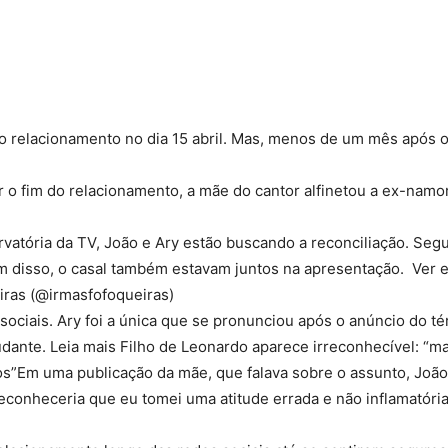
Compartilhado
o relacionamento no dia 15 abril. Mas, menos de um mês após o
 o fim do relacionamento, a mãe do cantor alfinetou a ex-namo
rvatória da TV, João e Ary estão buscando a reconciliação. Segu
ém disso, o casal também estavam juntos na apresentação. Ver e
iras (@irmasfofoqueiras)
 sociais. Ary foi a única que se pronunciou após o anúncio do té
tudante. Leia mais Filho de Leonardo aparece irreconhecível: “ma
os”Em uma publicação da mãe, que falava sobre o assunto, Joã
econheceria que eu tomei uma atitude errada e não inflamatória