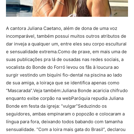
A cantora Juliana Caetano, além de dona de uma voz
incomparável, também possui muitos outros atributos de
dar inveja a qualquer um, entre eles seu corpo escultural
e sensualidade extrema.Como de praxe, em mais uma de
suas publicações pra lá de ousadas nas redes sociais, a
vocalista do Bonde do Forró levou os fãs à loucura ao
surgir vestindo um biquíni fio-dental na piscina ao lado
de sua amiga, a loiraça que se identifica apenas como
“Mascarada”.Veja também:Juliana Bonde acaricia chifrudo
enquanto exibe corpão na webParóquia repudia Juliana
Bonde em festa da igreja: “vulgar”Seduzindo os
seguidores, ambas empinaram o popozão e colocaram a
língua para fora, deixando todos babando com tamanha
sensualidade. “Com a loira mais gata do Brasil”, declarou