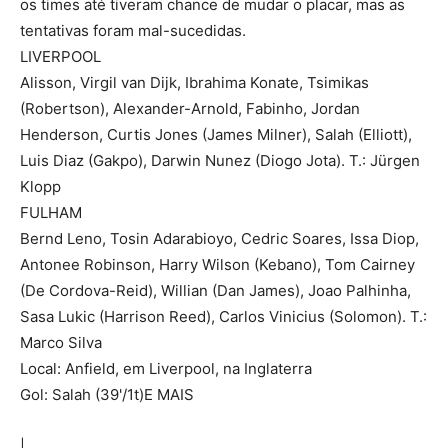
os times até tiveram chance de mudar o placar, mas as
tentativas foram mal-sucedidas.
LIVERPOOL
Alisson, Virgil van Dijk, Ibrahima Konate, Tsimikas
(Robertson), Alexander-Arnold, Fabinho, Jordan
Henderson, Curtis Jones (James Milner), Salah (Elliott),
Luis Diaz (Gakpo), Darwin Nunez (Diogo Jota). T.: Jürgen
Klopp
FULHAM
Bernd Leno, Tosin Adarabioyo, Cedric Soares, Issa Diop,
Antonee Robinson, Harry Wilson (Kebano), Tom Cairney
(De Cordova-Reid), Willian (Dan James), Joao Palhinha,
Sasa Lukic (Harrison Reed), Carlos Vinicius (Solomon). T.:
Marco Silva
Local: Anfield, em Liverpool, na Inglaterra
Gol: Salah (39'/1t)E MAIS
|