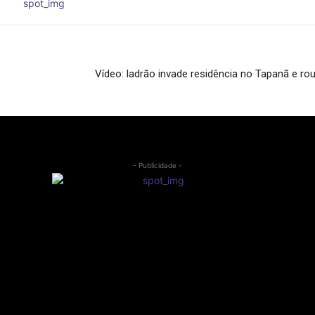
Vídeo: ladrão invade residência no Tapanã e r
- Publicidade -