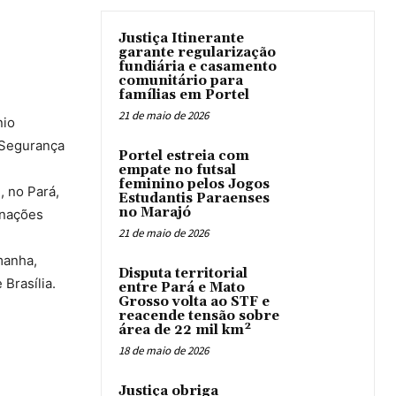
Justiça Itinerante
garante regularização
fundiária e casamento
comunitário para
famílias em Portel
21 de maio de 2026
nio
e Segurança
Portel estreia com
empate no futsal
feminino pelos Jogos
, no Pará,
Estudantis Paraenses
no Marajó
 nações
21 de maio de 2026
manha,
Disputa territorial
Brasília.
entre Pará e Mato
Grosso volta ao STF e
reacende tensão sobre
área de 22 mil km²
18 de maio de 2026
Justiça obriga