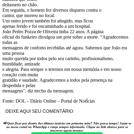
deitassem no chão.
Em seguida, o homem fez diversos disparos contra o
cantor, que morreu no local.
Um outro jovem também foi atingido, mas ficou
apenas ferido e foi encaminhado a um hospital.
João Pedro Pozza de Oliveira tinha 22 anos. A página
oficial do funkeiro divulgou um post sobre a morte. “Agradecemos
todas as
mensagens de conforto recebidas até agora. Sabemos que João era
uma pessoa
muito querida por todos pelo seu carinho, profissionalismo,
humildade, amizade
e alegria. Para sempre o teremos em nossa memória e em nosso
coração com muita
gratidão e saudade. Agradecemos a todos pela presença na
despedida e pelas
mensagens”, diz trecho da mensagem.
Fonte: DOL – Diário Online – Portal de NotÍcias
DEIXE AQUI SEU COMENTÁRIO
📢 Quer ficar por dentro das últimas notícias em primeira mão? Não perca tempo! Junte-se
ao nosso canal no WhatsApp e esteja sempre informado. Clique no link abaixo para se
inscrever agora mesmo: