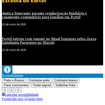
Escolha do Editor
Justiça Itinerante garante regularização fundiária e
casamento comunitário para famílias em Portel
21 de maio de 2026
Portel estreia com empate no futsal feminino pelos Jogos
Estudantis Paraenses no Marajó
21 de maio de 2026
Acessibilidade
Preto e Branco
Contraste preto
Contraste branco
Parar movimentos
Fonte legível
Sublinhar links
A
A
A
cancelar acessibilidade
Fornecido por: