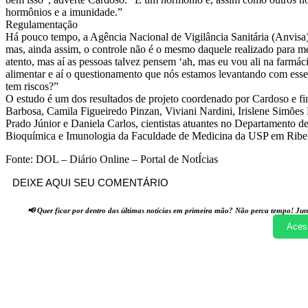
hormônios e a imunidade.”
Regulamentação
Há pouco tempo, a Agência Nacional de Vigilância Sanitária (Anvisa)
mas, ainda assim, o controle não é o mesmo daquele realizado para me
atento, mas aí as pessoas talvez pensem ‘ah, mas eu vou ali na farmá
alimentar e aí o questionamento que nós estamos levantando com esse
tem riscos?”
O estudo é um dos resultados de projeto coordenado por Cardoso e f
Barbosa, Camila Figueiredo Pinzan, Viviani Nardini, Irislene Simões 
Prado Júnior e Daniela Carlos, cientistas atuantes no Departamento 
Bioquímica e Imunologia da Faculdade de Medicina da USP em Ribei
Fonte: DOL – Diário Online – Portal de NotÍcias
DEIXE AQUI SEU COMENTÁRIO
📢 Quer ficar por dentro das últimas notícias em primeira mão? Não perca tempo! Jun
Aces
Compartilhado