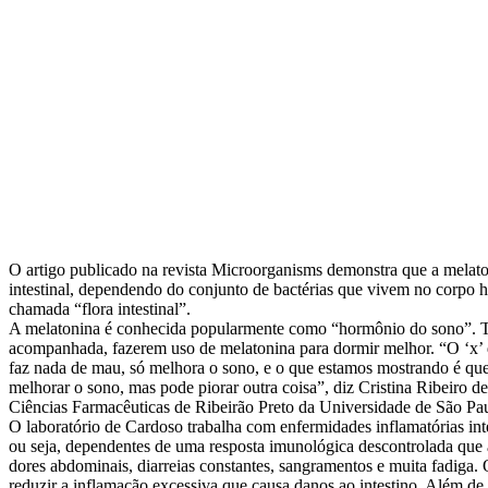
O artigo publicado na revista Microorganisms demonstra que a melaton
intestinal, dependendo do conjunto de bactérias que vivem no corpo h
chamada “flora intestinal”.
A melatonina é conhecida popularmente como “hormônio do sono”. Tem
acompanhada, fazerem uso de melatonina para dormir melhor. “O ‘x’
faz nada de mau, só melhora o sono, e o que estamos mostrando é que
melhorar o sono, mas pode piorar outra coisa”, diz Cristina Ribeiro
Ciências Farmacêuticas de Ribeirão Preto da Universidade de São 
O laboratório de Cardoso trabalha com enfermidades inflamatórias inte
ou seja, dependentes de uma resposta imunológica descontrolada que ac
dores abdominais, diarreias constantes, sangramentos e muita fadiga.
reduzir a inflamação excessiva que causa danos ao intestino. Além d