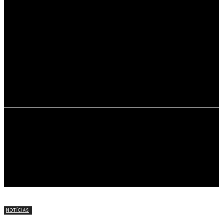
22.9
C
Portel
INÍCIO
NOTÍCIAS
CÍRIO DE NAZARÉ
NOTÍCIAS