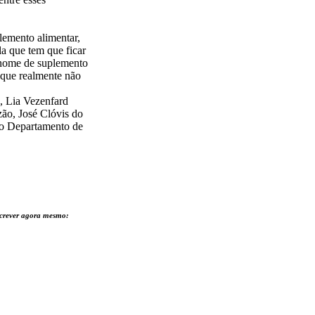
lemento alimentar,
la que tem que ficar
o nome de suplemento
 que realmente não
, Lia Vezenfard
zão, José Clóvis do
 do Departamento de
nscrever agora mesmo: