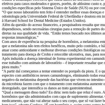
efetivos para casos moderados e graves, porém, de altíssimo custo e, 
condições específicas pelo Sistema Único de Saúde (SUS) ou por convê
“O que nosso laboratório tem feito é entender melhor essas doenças e
odontologia pela Universidade Federal de Uberlândia e doutora em imu
à Harvard School for Dental Medicine (Estados Unidos).
Além da questão do acesso financeiro, a pesquisadora ressalta que
dispendiosos, sendo necessárias cirurgias para a remoção de partes do
diretas na sua qualidade de vida. “Então temos buscado nos últimos 
respostas imunológicas.”
Com anos de experiência na pesquisa de hormônios, a melatonina ent
que a melatonina não tem efeitos benéficos, muito pelo contrário, e há
atuar como antioxidante e melhorar diversas condições fisiológicas 
tratamento para doença de Crohn e retocolite ulcerativa, mas, para noss
Após induzida a doença intestinal de forma experimental em camundo
esse trabalho com animais de laboratório – é importante ressaltar que
piora muito.”
“A partir daí começamos a tentar entender os porquês da piora. E o qu
espectro com antibióticos nesses camundongos, eliminando todas essas 
negativo da melatonina depende das bactérias que vivem no intestino e
da microbiota fazem com que o tratamento com melatonina aumente os
desregulado, que intensifica os danos ao trato gastrointestinal.
“Qual a mensagem disso tudo? Eu diria: nem tudo que reluz é ouro.
hormônios que são administrados com capa de suplemento alimentar. 
medicamento, que não vai alterar nada o seu corpo, que só vai fazer
bem isso”, adverte Cardoso. “É um hormônio e, assim como outros hor