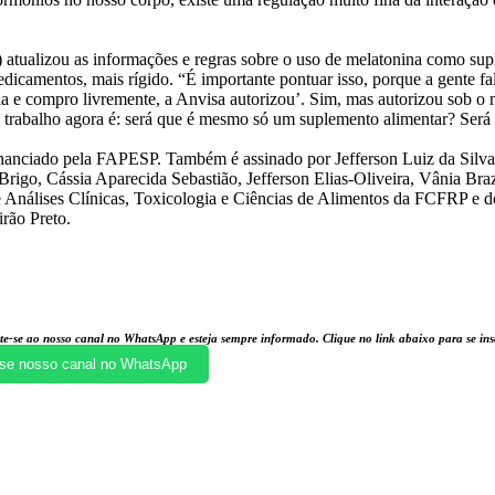
 atualizou as informações e regras sobre o uso de melatonina como sup
dicamentos, mais rígido. “É importante pontuar isso, porque a gente fa
cia e compro livremente, a Anvisa autorizou’. Sim, mas autorizou sob 
 trabalho agora é: será que é mesmo só um suplemento alimentar? Será
inanciado pela FAPESP. Também é assinado por Jefferson Luiz da Silva
Brigo, Cássia Aparecida Sebastião, Jefferson Elias-Oliveira, Vânia Bra
de Análises Clínicas, Toxicologia e Ciências de Alimentos da FCFRP e
rão Preto.
te-se ao nosso canal no WhatsApp e esteja sempre informado. Clique no link abaixo para se i
se nosso canal no WhatsApp