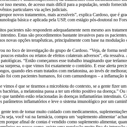
por isso mesmo, de acesso mais difícil para a população, sendo forneci
nios particulares via ações judiciais.
 propor novos tratamentos, mais acessíveis”, explica Cardoso, que é g
nologia básica e aplicada pela USP, com estágio pós-doutoral no Forsyt
 muitos pacientes não respondem adequadamente nem mesmo aos tratame
 intestino. Estas são procedimentos bastante invasivos para os pacient
anos novas opções terapêuticas, principalmente com base na modulação 
rou no foco de investigação do grupo de Cardoso. “Veja, de forma nen
 poucos estudos ou relatos de efeitos colaterais adversos”, ela ressalva
ou patológicas. “Então começamos esse trabalho imaginando que teríamo
a surpresa, o que vimos foi exatamente o contrário. E esse alerta precisa
ngos, quando eles eram tratados com melatonina, ao invés de melhorar
 não foi com pacientes humanos, foi com camundongos – a inflamação int
e vimos é que se tirarmos a microbiota do contexto, se a gente fizer u
bactérias, a melatonina passa a ter um efeito positivo na doença.” Ou s
 que também estão relacionadas às doenças inflamatórias intestinais. C
 parâmetros inflamatórios e leve o sistema imunológico por um camin
 A gente tem de tomar muito cuidado com medicamentos, suplementaçõe
Ou seja, você vai na farmácia, compra um ‘suplemento alimentar’ acha
 bem porque afinal de contas é vendido como suplemento alimentar, qua
mônios no nosso corpo, existe uma regulação muito fina da interação e