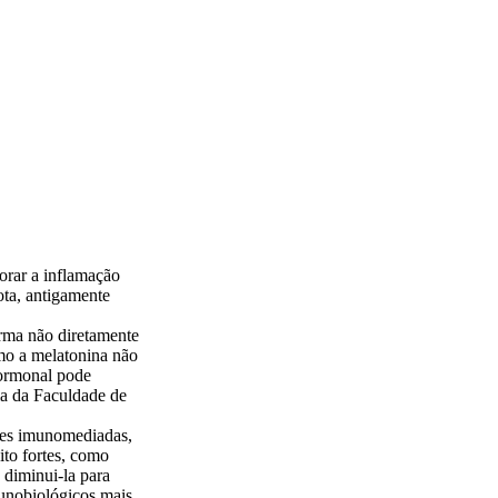
orar a inflamação
ota, antigamente
rma não diretamente
mo a melatonina não
hormonal pode
ia da Faculdade de
ções imunomediadas,
ito fortes, como
 diminui-la para
munobiológicos mais