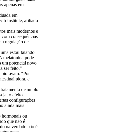
dos apenas em
raduada em
h Institute, afiliado
ntos mais modernos e
es, com consequências
ou regulação de
huma estou falando
. A melatonina pode
s um potencial novo
 ser feito.”
, pioravam. “Por
estinal piora, e
m tratamento de amplo
eja, o efeito
ertas configurações
ho ainda mais
s hormonais ou
ndo que não é
ndo na verdade não é
ntre esses