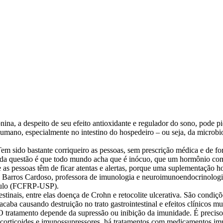
ina, a despeito de seu efeito antioxidante e regulador do sono, pode pi
umano, especialmente no intestino do hospedeiro – ou seja, da microbi
 sido bastante corriqueiro as pessoas, sem prescrição médica e de fo
 da questão é que todo mundo acha que é inócuo, que um hormônio co
 as pessoas têm de ficar atentas e alertas, porque uma suplementação 
 de Barros Cardoso, professora de imunologia e neuroimunoendocrinolog
Paulo (FCFRP-USP).
stinais, entre elas doença de Crohn e retocolite ulcerativa. São condi
aba causando destruição no trato gastrointestinal e efeitos clínicos mu
 O tratamento depende da supressão ou inibição da imunidade. É preciso
e corticoides e imunossupressores, há tratamentos com medicamentos i