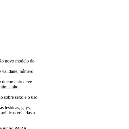
. No novo modelo do
de validade, número
 O documento deve
tinua alto
o sobre sexo e o uso
s lésbicas, gays,
olíticas voltadas a
m de junho.PARA