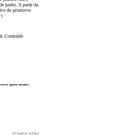
 junho. A partir da
tivo de promover
+)
xit: Conteúdo
nscrever agora mesmo:
Próximo artigo