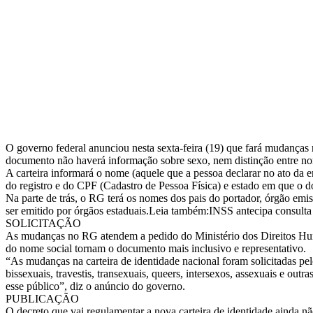
O governo federal anunciou nesta sexta-feira (19) que fará mudanças
documento não haverá informação sobre sexo, nem distinção entre nome
A carteira informará o nome (aquele que a pessoa declarar no ato da e
do registro e do CPF (Cadastro de Pessoa Física) e estado em que o d
Na parte de trás, o RG terá os nomes dos pais do portador, órgão e
ser emitido por órgãos estaduais.Leia também:INSS antecipa consulta 
SOLICITAÇÃO
As mudanças no RG atendem a pedido do Ministério dos Direitos Huma
do nome social tornam o documento mais inclusivo e representativo.
“As mudanças na carteira de identidade nacional foram solicitadas pe
bissexuais, travestis, transexuais, queers, intersexos, assexuais e 
esse público”, diz o anúncio do governo.
PUBLICAÇÃO
O decreto que vai regulamentar a nova carteira de identidade ainda n