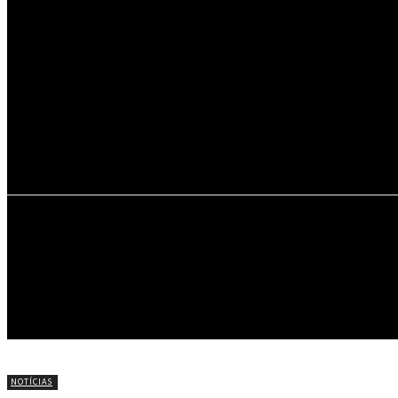
27
C
Portel
INÍCIO
NOTÍCIAS
CÍRIO DE NAZARÉ
NOTÍCIAS