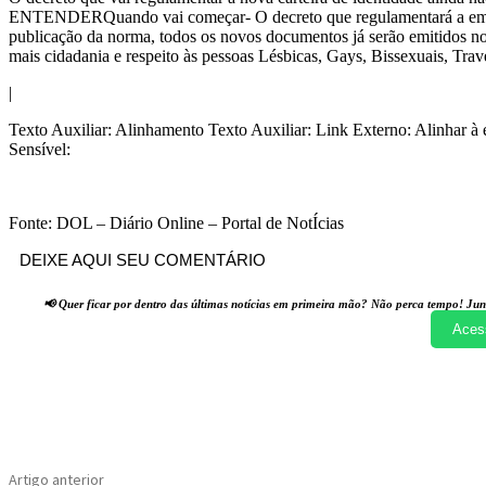
ENTENDERQuando vai começar- O decreto que regulamentará a emissão
publicação da norma, todos os novos documentos já serão emitidos 
mais cidadania e respeito às pessoas Lésbicas, Gays, Bissexuais, Tr
|
Texto Auxiliar: Alinhamento Texto Auxiliar: Link Externo: Alinhar à e
Sensível:
Fonte: DOL – Diário Online – Portal de NotÍcias
DEIXE AQUI SEU COMENTÁRIO
📢 Quer ficar por dentro das últimas notícias em primeira mão? Não perca tempo! Jun
Aces
Compartilhado
Artigo anterior