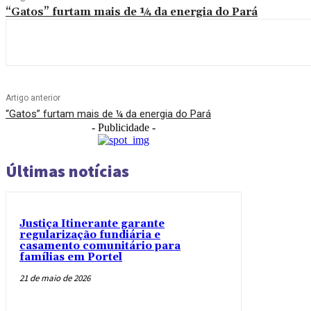
“Gatos” furtam mais de ¼ da energia do Pará
Artigo anterior
“Gatos” furtam mais de ¼ da energia do Pará
- Publicidade -
Últimas notícias
Justiça Itinerante garante
regularização fundiária e
casamento comunitário para
famílias em Portel
21 de maio de 2026