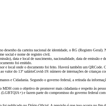
 no desenho da carteira nacional de identidade, o RG (Registro Geral)
 social e nome de registro civil.
missão), data e local de nascimento, nacionalidade, data de emissão e 
ocumento foi emitido.
missor e local onde o documento foi feito. Haverá também um QRCode.
ao valor do 13º salárioCovid-19: número de internações de crianças con
nos e Cidadania. Segundo o governo federal, a retirada da informaçã
lo MDH com o objetivo de promover mais cidadania e respeito às pessoa
outras (LGBTQIA+) e fazem parte do compromisso do governo federal com p
ão foi publicado no Diário Oficial. A previsão é que isso ocorra no fi