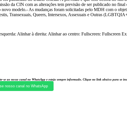
 da CIN com as alterações tem previsão de ser publicado no final de
no novo modelo.- As mudanças foram solicitadas pelo MDH com o obje
avestis, Transexuais, Queers, Intersexos, Assexuais e Outras (LGBTQIA
squerda: Alinhar à direita: Alinhar ao centro: Fullscreen: Fullscreen E
te-se ao nosso canal no WhatsApp e esteja sempre informado. Clique no link abaixo para se i
se nosso canal no WhatsApp