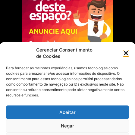
Gerenciar Consentimento
de Cookies
Para fornecer as melhores experiências, usamos tecnologias como
cookies para armazenar e/ou acessar informações do dispositivo. O
Escolha do Editor
consentimento para essas tecnologias nos permitirá processar dados
como comportamento de navegação ou IDs exclusivos neste site. Não
Justiça Itinerante garante regularização
consentir ou retirar o consentimento pode afetar negativamente certos
fundiária e casamento comunitário para
recursos e funções.
famílias em Portel
21 de maio de 2026
Aceitar
Portel estreia com empate no futsal
Negar
feminino pelos Jogos Estudantis Paraenses
no Marajó