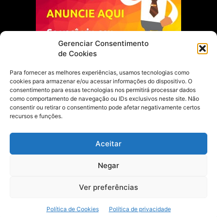
Gerenciar Consentimento
de Cookies
Para fornecer as melhores experiências, usamos tecnologias como
cookies para armazenar e/ou acessar informações do dispositivo. O
Escolha do Editor
consentimento para essas tecnologias nos permitirá processar dados
como comportamento de navegação ou IDs exclusivos neste site. Não
Justiça Itinerante garante regularização
consentir ou retirar o consentimento pode afetar negativamente certos
fundiária e casamento comunitário para
recursos e funções.
famílias em Portel
21 de maio de 2026
Aceitar
Portel estreia com empate no futsal
Negar
feminino pelos Jogos Estudantis Paraenses
no Marajó
21 de maio de 2026
Ver preferências
Política de Cookies
Política de privacidade