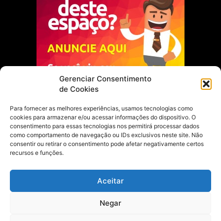
Gerenciar Consentimento
de Cookies
Para fornecer as melhores experiências, usamos tecnologias como
cookies para armazenar e/ou acessar informações do dispositivo. O
Escolha do Editor
consentimento para essas tecnologias nos permitirá processar dados
como comportamento de navegação ou IDs exclusivos neste site. Não
Justiça Itinerante garante regularização
consentir ou retirar o consentimento pode afetar negativamente certos
fundiária e casamento comunitário para
recursos e funções.
famílias em Portel
21 de maio de 2026
Aceitar
Portel estreia com empate no futsal
Negar
feminino pelos Jogos Estudantis Paraenses
no Marajó