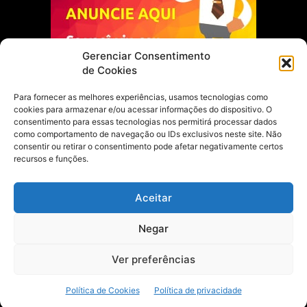
Gerenciar Consentimento
de Cookies
Para fornecer as melhores experiências, usamos tecnologias como
cookies para armazenar e/ou acessar informações do dispositivo. O
Escolha do Editor
consentimento para essas tecnologias nos permitirá processar dados
como comportamento de navegação ou IDs exclusivos neste site. Não
Justiça Itinerante garante regularização
consentir ou retirar o consentimento pode afetar negativamente certos
fundiária e casamento comunitário para
recursos e funções.
famílias em Portel
21 de maio de 2026
Aceitar
Portel estreia com empate no futsal
Negar
feminino pelos Jogos Estudantis Paraenses
no Marajó
21 de maio de 2026
Ver preferências
Política de Cookies
Política de privacidade