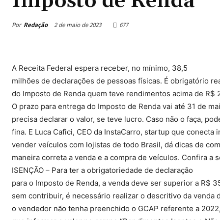
Imposto de Renda
Por
Redação
2 de maio de 2023
677
A Receita Federal espera receber, no mínimo, 38,5
milhões de declarações de pessoas físicas. É obrigatório rea
do Imposto de Renda quem teve rendimentos acima de R$ 
O prazo para entrega do Imposto de Renda vai até 31 de m
precisa declarar o valor, se teve lucro. Caso não o faça, pod
fina. E Luca Cafici, CEO da InstaCarro, startup que conecta
vender veículos com lojistas de todo Brasil, dá dicas de co
maneira correta a venda e a compra de veículos. Confira a s
ISENÇÃO – Para ter a obrigatoriedade de declaração
para o Imposto de Renda, a venda deve ser superior a R$ 
sem contribuir, é necessário realizar o descritivo da venda
o vendedor não tenha preenchido o GCAP referente a 2022