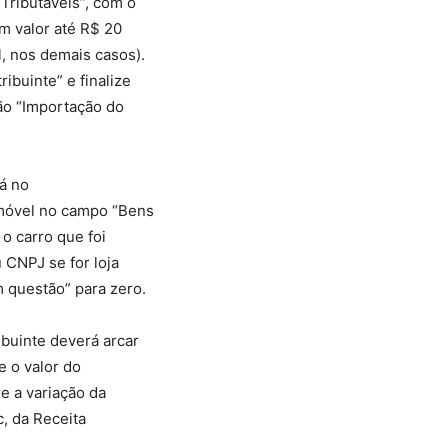
Tributáveis”, com o
m valor até R$ 20
l, nos demais casos).
ibuinte” e finalize
ão “Importação do
á no
omóvel no campo “Bens
o carro que foi
 CNPJ se for loja
m questão” para zero.
ibuinte deverá arcar
e o valor do
e a variação da
c, da Receita