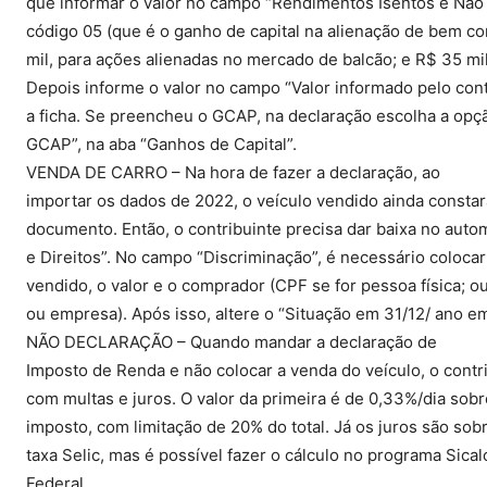
que informar o valor no campo “Rendimentos Isentos e Não 
código 05 (que é o ganho de capital na alienação de bem co
mil, para ações alienadas no mercado de balcão; e R$ 35 mi
Depois informe o valor no campo “Valor informado pelo contr
a ficha. Se preencheu o GCAP, na declaração escolha a opç
GCAP”, na aba “Ganhos de Capital”.
VENDA DE CARRO – Na hora de fazer a declaração, ao
importar os dados de 2022, o veículo vendido ainda constar
documento. Então, o contribuinte precisa dar baixa no aut
e Direitos”. No campo “Discriminação”, é necessário colocar 
vendido, o valor e o comprador (CPF se for pessoa física; ou
ou empresa). Após isso, altere o “Situação em 31/12/ ano e
NÃO DECLARAÇÃO – Quando mandar a declaração de
Imposto de Renda e não colocar a venda do veículo, o contr
com multas e juros. O valor da primeira é de 0,33%/dia sobr
imposto, com limitação de 20% do total. Já os juros são sobr
taxa Selic, mas é possível fazer o cálculo no programa Sical
Federal.