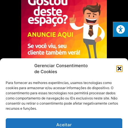
Gerenciar Consentimento
de Cookies
Escolha do Editor
Para fornecer as melhores experiências, usamos tecnologias como
cookies para armazenar e/ou acessar informações do dispositivo. O
Justiça Itinerante garante regularização
fundiária e casamento comunitário para
consentimento para essas tecnologias nos permitirá processar dados
famílias em Portel
como comportamento de navegação ou IDs exclusivos neste site. Não
consentir ou retirar o consentimento pode afetar negativamente certos
21 de maio de 2026
recursos e funções.
Portel estreia com empate no futsal
Aceitar
feminino pelos Jogos Estudantis Paraenses