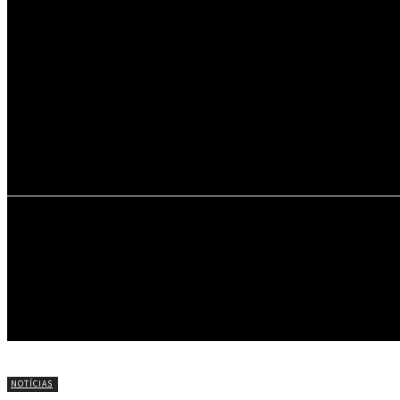
22.9
C
Portel
INÍCIO
NOTÍCIAS
CÍRIO DE NAZARÉ
NOTÍCIAS