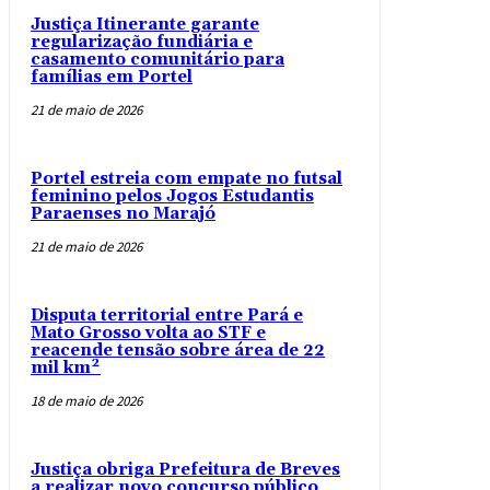
Justiça Itinerante garante
regularização fundiária e
casamento comunitário para
famílias em Portel
21 de maio de 2026
Portel estreia com empate no futsal
feminino pelos Jogos Estudantis
Paraenses no Marajó
21 de maio de 2026
Disputa territorial entre Pará e
Mato Grosso volta ao STF e
reacende tensão sobre área de 22
mil km²
18 de maio de 2026
Justiça obriga Prefeitura de Breves
a realizar novo concurso público