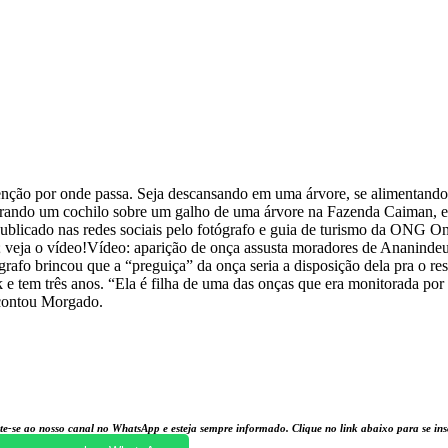
enção por onde passa. Seja descansando em uma árvore, se alimentando
 tirando um cochilo sobre um galho de uma árvore na Fazenda Caiman, 
blicado nas redes sociais pelo fotógrafo e guia de turismo da ONG On
; veja o vídeo!Vídeo: aparição de onça assusta moradores de Ananin
afo brincou que a “preguiça” da onça seria a disposição dela pra o re
 tem três anos. “Ela é filha de uma das onças que era monitorada por 
 contou Morgado.
te-se ao nosso canal no WhatsApp e esteja sempre informado. Clique no link abaixo para se i