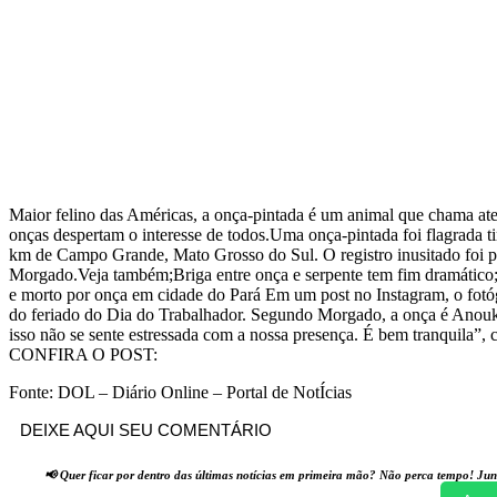
Maior felino das Américas, a onça-pintada é um animal que chama at
onças despertam o interesse de todos.Uma onça-pintada foi flagrada
km de Campo Grande, Mato Grosso do Sul. O registro inusitado foi pu
Morgado.Veja também;Briga entre onça e serpente tem fim dramático
e morto por onça em cidade do Pará Em um post no Instagram, o fotógr
do feriado do Dia do Trabalhador. Segundo Morgado, a onça é Anouk e
isso não se sente estressada com a nossa presença. É bem tranquila”,
CONFIRA O POST:
Fonte: DOL – Diário Online – Portal de NotÍcias
DEIXE AQUI SEU COMENTÁRIO
📢 Quer ficar por dentro das últimas notícias em primeira mão? Não perca tempo! Jun