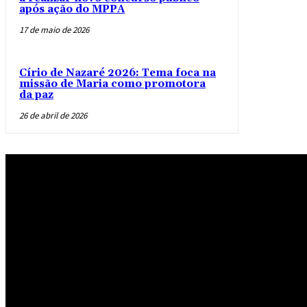
após ação do MPPA
17 de maio de 2026
Círio de Nazaré 2026: Tema foca na
missão de Maria como promotora
da paz
26 de abril de 2026