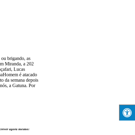
 ou brigando, as
em Miranda, a 202
çafari, Lucas
deuaHomem é atacado
sto da semana depois
nós, a Gatuna. Por
nscrever agora mesmo: