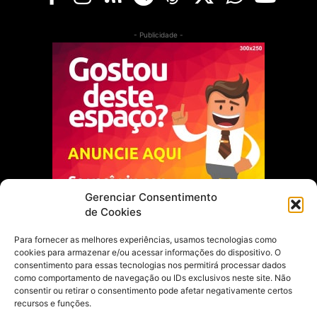
- Publicidade -
Gerenciar Consentimento
de Cookies
Para fornecer as melhores experiências, usamos tecnologias como
cookies para armazenar e/ou acessar informações do dispositivo. O
Escolha do Editor
consentimento para essas tecnologias nos permitirá processar dados
como comportamento de navegação ou IDs exclusivos neste site. Não
Justiça Itinerante garante regularização
consentir ou retirar o consentimento pode afetar negativamente certos
fundiária e casamento comunitário para
recursos e funções.
famílias em Portel